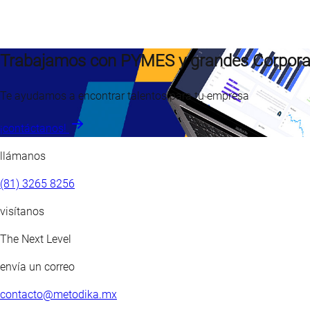
enviar
Trabajamos con PYMES y grandes Corporat
Te ayudamos a encontrar talentos para tu empresa
¡contáctanos!
llámanos
(81) 3265 8256
visítanos
The Next Level
envía un correo
contacto@metodika.mx