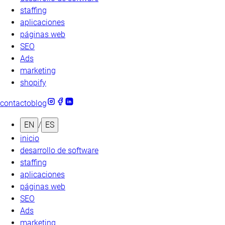
staffing
aplicaciones
páginas web
SEO
Ads
marketing
shopify
contacto
blog
EN
/
ES
inicio
desarrollo de software
staffing
aplicaciones
páginas web
SEO
Ads
marketing