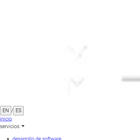
EN
/
ES
inicio
servicios
desarrollo de software